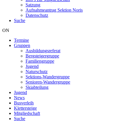
Satzung
Aufnahmeantrag Sektion Noris
Datenschutz
Suche
ON
Termine
Gruppen
Hauptnavigation
Ausbildungsreferat
Bergsteigergruppe
Familiengruppe
Jugend
Naturschutz
Sektions-Wandergruppe
Senioren-Wandergruppe
Skiabteilung
Jugend
News
Busverleih
Klettersteige
Mitgliedschaft
Suche