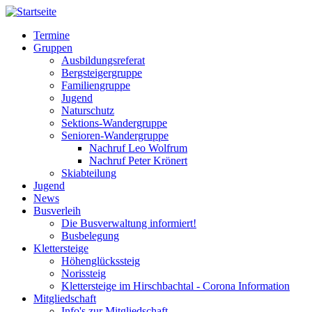
Direkt
zum
Termine
Inhalt
Gruppen
Hauptnavigation
Ausbildungsreferat
Bergsteigergruppe
Familiengruppe
Jugend
Naturschutz
Sektions-Wandergruppe
Senioren-Wandergruppe
Nachruf Leo Wolfrum
Nachruf Peter Krönert
Skiabteilung
Jugend
News
Busverleih
Die Busverwaltung informiert!
Busbelegung
Klettersteige
Höhenglückssteig
Norissteig
Klettersteige im Hirschbachtal - Corona Information
Mitgliedschaft
Info's zur Mitgliedschaft