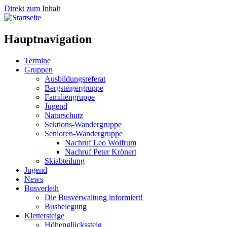
Direkt zum Inhalt
Hauptnavigation
Termine
Gruppen
Ausbildungsreferat
Bergsteigergruppe
Familiengruppe
Jugend
Naturschutz
Sektions-Wandergruppe
Senioren-Wandergruppe
Nachruf Leo Wolfrum
Nachruf Peter Krönert
Skiabteilung
Jugend
News
Busverleih
Die Busverwaltung informiert!
Busbelegung
Klettersteige
Höhenglückssteig