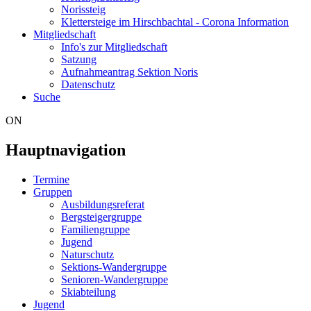
Norissteig
Klettersteige im Hirschbachtal - Corona Information
Mitgliedschaft
Info's zur Mitgliedschaft
Satzung
Aufnahmeantrag Sektion Noris
Datenschutz
Suche
ON
Hauptnavigation
Termine
Gruppen
Ausbildungsreferat
Bergsteigergruppe
Familiengruppe
Jugend
Naturschutz
Sektions-Wandergruppe
Senioren-Wandergruppe
Skiabteilung
Jugend