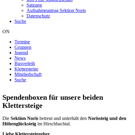
Satzung
Aufnahmeantrag Sektion Noris
Datenschutz
Suche
ON
Termine
Gruppen
Hauptnavigation
Jugend
News
Busverleih
Klettersteige
Mitgliedschaft
Suche
Spendenboxen für unsere beiden
Klettersteige
Die
Sektion Noris
betreut und unterhält den
Norissteig und den
Höhenglücksteig
im Hirschbachtal.
Liebe Klettersteiggeher,