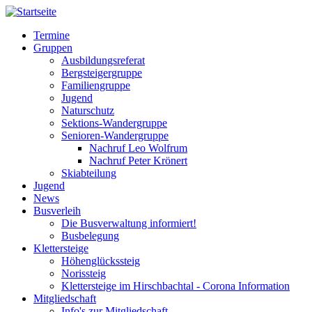
Direkt
zum
Termine
Inhalt
Gruppen
Hauptnavigation
Ausbildungsreferat
Bergsteigergruppe
Familiengruppe
Jugend
Naturschutz
Sektions-Wandergruppe
Senioren-Wandergruppe
Nachruf Leo Wolfrum
Nachruf Peter Krönert
Skiabteilung
Jugend
News
Busverleih
Die Busverwaltung informiert!
Busbelegung
Klettersteige
Höhenglückssteig
Norissteig
Klettersteige im Hirschbachtal - Corona Information
Mitgliedschaft
Info's zur Mitgliedschaft