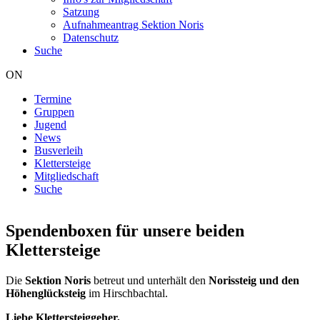
Satzung
Aufnahmeantrag Sektion Noris
Datenschutz
Suche
ON
Termine
Gruppen
Hauptnavigation
Jugend
News
Busverleih
Klettersteige
Mitgliedschaft
Suche
Spendenboxen für unsere beiden
Klettersteige
Die
Sektion Noris
betreut und unterhält den
Norissteig und den
Höhenglücksteig
im Hirschbachtal.
Liebe Klettersteiggeher,