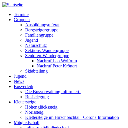
Direkt
zum
Termine
Inhalt
Gruppen
Hauptnavigation
Ausbildungsreferat
Bergsteigergruppe
Familiengruppe
Jugend
Naturschutz
Sektions-Wandergruppe
Senioren-Wandergruppe
Nachruf Leo Wolfrum
Nachruf Peter Krönert
Skiabteilung
Jugend
News
Busverleih
Die Busverwaltung informiert!
Busbelegung
Klettersteige
Höhenglückssteig
Norissteig
Klettersteige im Hirschbachtal - Corona Information
Mitgliedschaft
Info's zur Mitgliedschaft