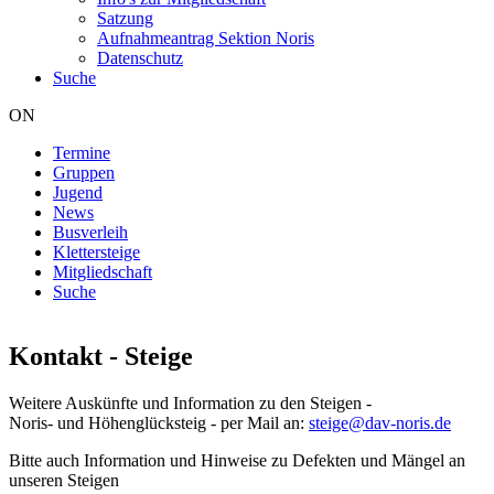
Satzung
Aufnahmeantrag Sektion Noris
Datenschutz
Suche
ON
Termine
Gruppen
Hauptnavigation
Jugend
News
Busverleih
Klettersteige
Mitgliedschaft
Suche
Kontakt - Steige
Weitere Auskünfte und Information zu den Steigen -
Noris- und Höhenglücksteig - per Mail an:
steige@dav-noris.de
Bitte auch Information und Hinweise zu Defekten und Mängel an
unseren Steigen