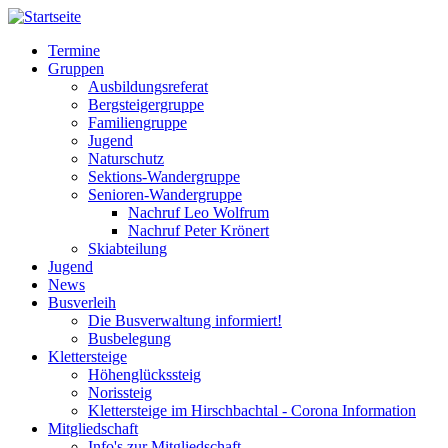
Direkt
zum
Termine
Inhalt
Gruppen
Hauptnavigation
Ausbildungsreferat
Bergsteigergruppe
Familiengruppe
Jugend
Naturschutz
Sektions-Wandergruppe
Senioren-Wandergruppe
Nachruf Leo Wolfrum
Nachruf Peter Krönert
Skiabteilung
Jugend
News
Busverleih
Die Busverwaltung informiert!
Busbelegung
Klettersteige
Höhenglückssteig
Norissteig
Klettersteige im Hirschbachtal - Corona Information
Mitgliedschaft
Info's zur Mitgliedschaft